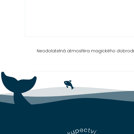
Neodolatelná atmosféra magického dobrodruž
Z
á
p
a