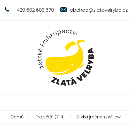
+420 602 603 670
obchod@zlatavelryba.cz
Domů
Pro větší (7-11)
Dívka jménem Willow