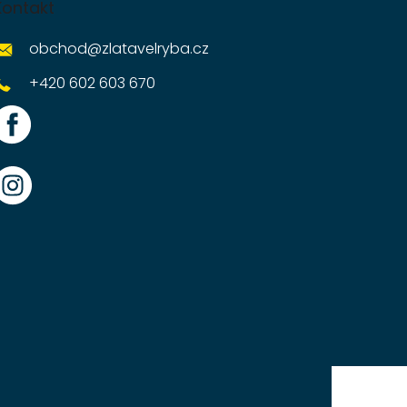
Kontakt
obchod
@
zlatavelryba.cz
+420 602 603 670