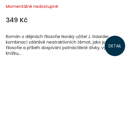
Momentálně nedostupné
349 Kč
Román o dějinách filosofie Norský učitel J. Gaarder
kombinací zdánlivě neatraktivních témat, jako jsou dějiny
DETAIL
filosofie a příběh dospívání patnáctileté dívky, vytvořil
knížku,...