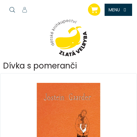
Přejít
NÁKUPNÍ
na
KOŠÍK
obsah
Dívka s pomeranči