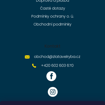
Doprava a platba
Časté dotazy
Podmínky ochrany o. ú.
Obchodní podmínky
Kontakt
obchod
@
zlatavelryba.cz
+420 602 603 670