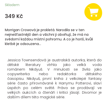
Skladem
349 Kč
Morrigan Crowová je prokletá. Narodila se v ten
nejnešťastnější den a všichni ji obviňují, že má na
svědomí každou místní pohromu. A co je horší, kvůli
kletbě je odsouzena...
Jessica Townsendová je australská autorka, která do
dětské literatury vtrhla jako velká voda
románem Nikdyuš. V minulosti se živila jako
copywriterka nebo redaktorka dětského
časopisu. Nikdyuš, první kniha z velkolepé fantasy
série často přirovnávané k Harrymu Potterovi, slaví
úspěch po celém světě. Práva se prodávají ve
velkých aukcích a čtenáři i kritici jásají. Divomor je
dalším dílem této magické série.