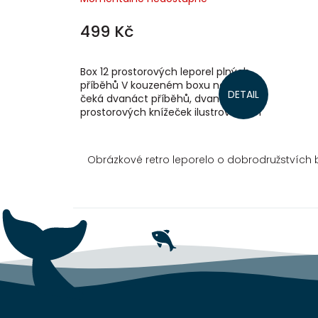
499 Kč
Box 12 prostorových leporel plných
příběhů V kouzeném boxu na vás
DETAIL
čeká dvanáct příběhů, dvanáct
prostorových knížeček ilustrovaných
fenomenálním výtvarníkem
Vojtěchem Kubaštou,...
Obrázkové retro leporelo o dobrodružstvích 
Z