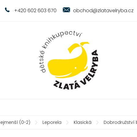
+420 602 603 670
obchod@zlatavelryba.cz
nejmenší (0-2)
Leporela
Klasická
Dobrodružství 