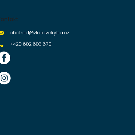
Kontakt
obchod
@
zlatavelryba.cz
+420 602 603 670