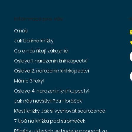
Informace pro vás
O nás
Jak balíme knížky
Co o nás říkají zákazníci
Oslava 1. narozenin knihkupectví
Oslava 2. narozenin knihkupectví
Máme 3 roky!
Oslava 4. narozenin knihkupectví
Jak nás navštívil Petr Horáček
Křest knížky Jak si vychovat sourozence
7 tipů na knížku pod stromeček
Příběhy u kterých se budete popadat za