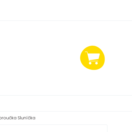
NÁKUPNÍ
KOŠÍK
broučka Sluníčka