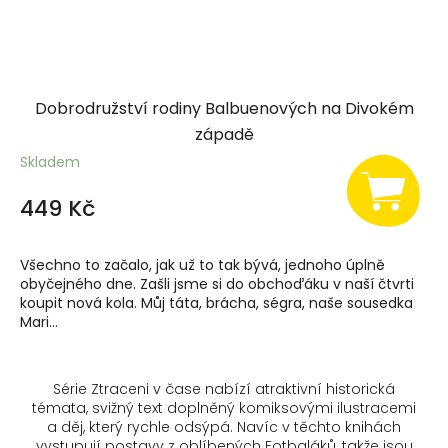
Dobrodružství rodiny Balbuenových na Divokém
západě
Skladem
449 Kč
Všechno to začalo, jak už to tak bývá, jednoho úplně
obyčejného dne. Zašli jsme si do obchoďáku v naší čtvrti
koupit nová kola. Můj táta, brácha, ségra, naše sousedka
Mari...
Série
Ztraceni v čase
nabízí atraktivní historická
témata, svižný text doplněný komiksovými ilustracemi
a děj, který rychle odsýpá. Navíc v těchto knihách
vystupují postavy z oblíbených
Fotbaláků
, takže jsou