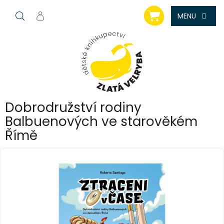
Přejít
NÁKUPNÍ
na
KOŠÍK
obsah
Dobrodružství rodiny
Balbuenových ve starověkém
Římě