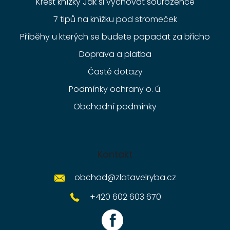
Křest knížky Jak si vychovat sourozence
7 tipů na knížku pod stromeček
Příběhy u kterých se budete popadat za břicho
Doprava a platba
Časté dotazy
Podmínky ochrany o. ú.
Obchodní podmínky
Kontakt
obchod
@
zlatavelryba.cz
+420 602 603 670