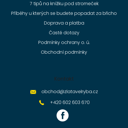
7 tipů na knížku pod stromeček
Příběhy u kterých se budete popadat za břicho
Doprava a platba
Časté dotazy
Podmínky ochrany o. ú.
Obchodní podmínky
Kontakt
obchod
@
zlatavelryba.cz
+420 602 603 670