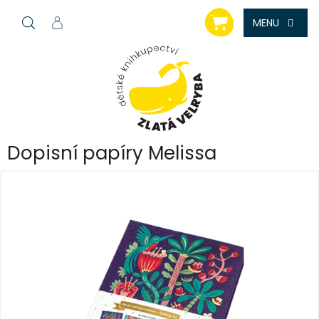
Přejít
NÁKUPNÍ
na
KOŠÍK
obsah
Dopisní papíry Melissa