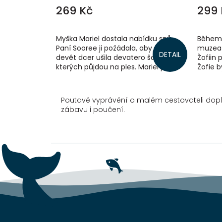
269 Kč
299 
Myška Mariel dostala nabídku snů.
Během 
Paní Sooree ji požádala, aby pro jejích
muzea 
DETAIL
devět dcer ušila devatero šatů, ve
Žofiin 
kterých půjdou na ples. Mariel pilně
Žofie b
pracuje, a když má vše hotovo,...
dnů se 
Poutavé vyprávění o malém cestovateli dop
zábavu i poučení.
Z