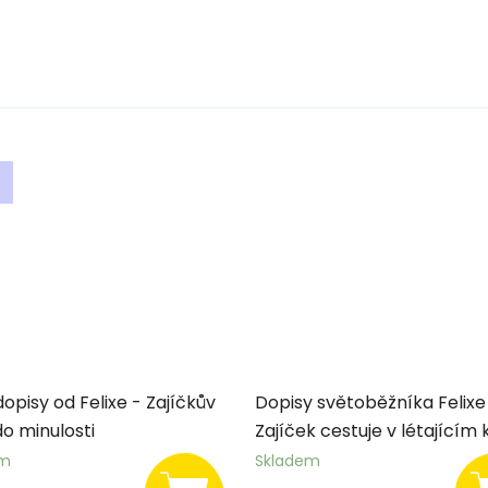
opisy od Felixe - Zajíčkův
Dopisy světoběžníka Felixe
do minulosti
Zajíček cestuje v létajícím 
em
Skladem