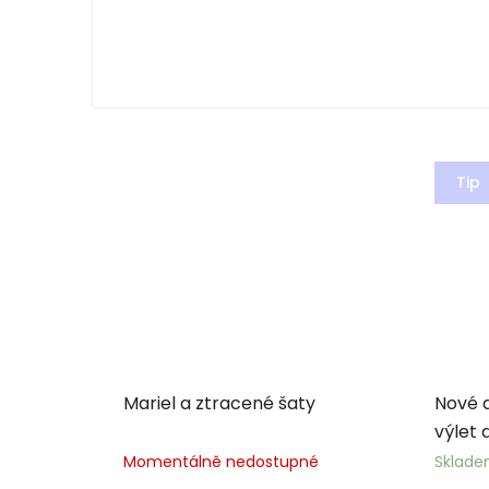
Tip
Mariel a ztracené šaty
Nové d
výlet 
Momentálně nedostupné
Sklad