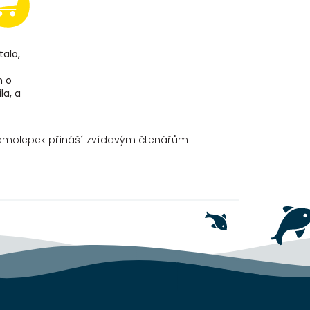
talo,
m o
la, a
m...
samolepek přináší zvídavým čtenářům