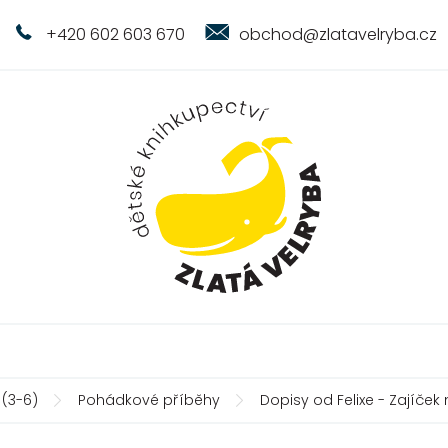
+420 602 603 670
obchod@zlatavelryba.cz
 (3-6)
Pohádkové příběhy
Dopisy od Felixe - Zajíček