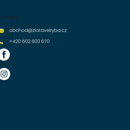
Kontakt
obchod
@
zlatavelryba.cz
+420 602 603 670