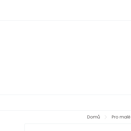
Přejít
na
obsah
Domů
Pro malé