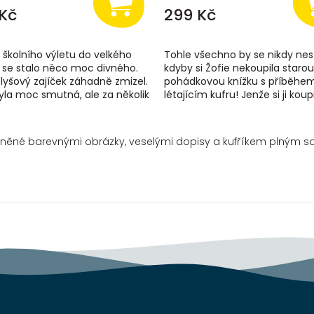
Kč
299 Kč
školního výletu do velkého
Tohle všechno by se nikdy nes
se stalo něco moc divného.
kdyby si Žofie nekoupila starou
plyšový zajíček záhadně zmizel.
pohádkovou knížku s příběhe
yla moc smutná, ale za několik
létajícím kufru! Jenže si ji koupi
naštěstí v muzeu objevil...
právě proto její malý Felix poto
lněné barevnými obrázky, veselými dopisy a kufříkem plným 