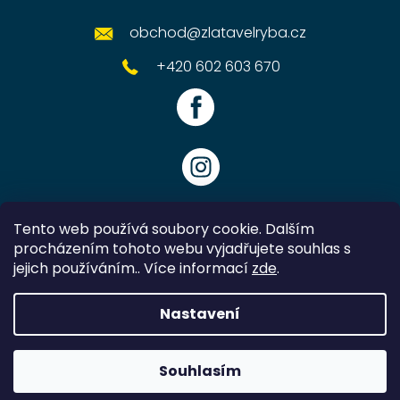
obchod
@
zlatavelryba.cz
+420 602 603 670
Tento web používá soubory cookie. Dalším
procházením tohoto webu vyjadřujete souhlas s
jejich používáním.. Více informací
zde
.
Vytvořil Shoptet
Nastavení
Copyright 2026
Zlatavelryba.cz
. Všechna práva vyhrazena.
Souhlasím