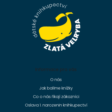
a
t
í
Informace pro vás
O nás
Jak balíme knížky
Co o nás říkají zákazníci
Oslava 1. narozenin knihkupectví