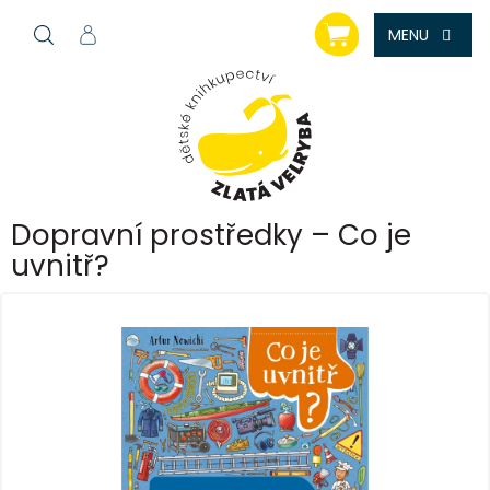
Přejít
NÁKUPNÍ
na
KOŠÍK
obsah
Dopravní prostředky – Co je
uvnitř?