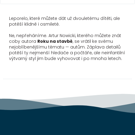
Leporelo, které můžete dát už dvouletému dítěti, ale
potěší klidně i osmileté.
Ne, nepřeháníme. Artur Nowicki, kterého můžete znát
coby autora
Roku na stavbě
, se vrátil ke svému
nejoblíbenějšímu tématu — autům. Záplava detailů
potěší ty nejmenší hledače a počtáře, ale neinfantilní
výtvarný styl jim bude vyhovovat i po mnoha letech.
Z
á
p