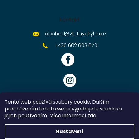
Kontakt
obchod
@
zlatavelryba.cz
+420 602 603 670
Tento web používá soubory cookie. Dalším
procházením tohoto webu vyjadřujete souhlas s
jejich používáním.. Více informací
zde
.
Vytvořil Shoptet
Nastavení