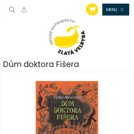
Přejít
NÁKUPNÍ
na
KOŠÍK
obsah
Dům doktora Fišera