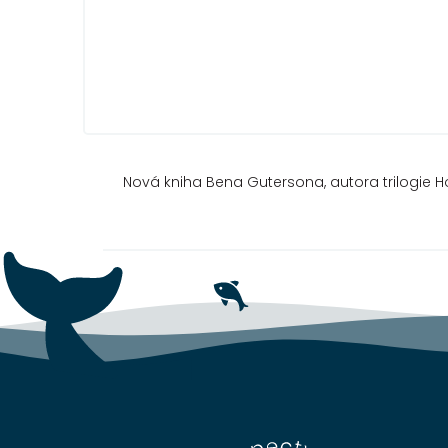
Nová kniha Bena Gutersona, autora trilogie H
Z
á
p