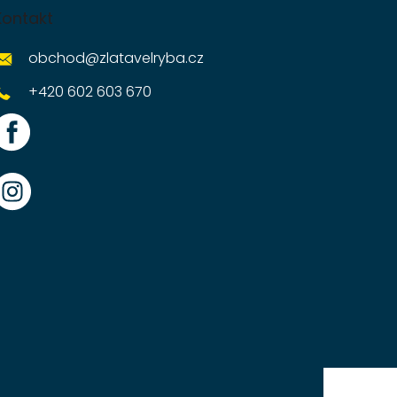
Kontakt
obchod
@
zlatavelryba.cz
+420 602 603 670