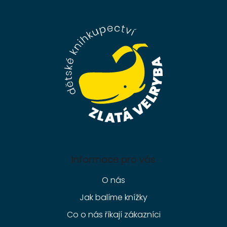
á
p
a
t
í
Informace pro vás
O nás
Jak balíme knížky
Co o nás říkají zákazníci