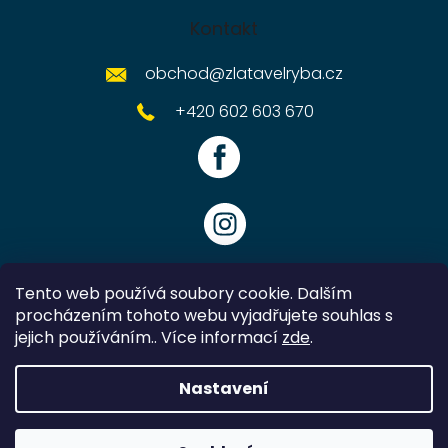
Kontakt
obchod
@
zlatavelryba.cz
+420 602 603 670
Tento web používá soubory cookie. Dalším
procházením tohoto webu vyjadřujete souhlas s
jejich používáním.. Více informací
zde
.
Vytvořil Shoptet
Nastavení