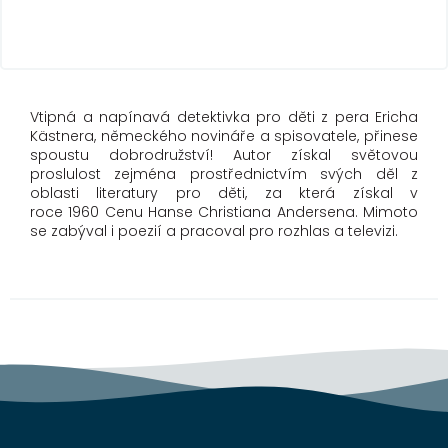
Vtipná a napínavá detektivka pro děti z pera Ericha
Kästnera, německého novináře a spisovatele, přinese
spoustu dobrodružství! Autor získal světovou
proslulost zejména prostřednictvím svých děl z
oblasti literatury pro děti, za která získal v
roce 1960 Cenu Hanse Christiana Andersena. Mimoto
se zabýval i poezií a pracoval pro rozhlas a televizi.
Z