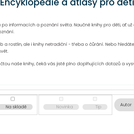
Encyklopedie a atlasy pro dět
 po informacích a poznání světa. Naučné knihy pro děti, ať už 
oznání.
b a rostlin, ale i knihy netradiční - třeba o čůrání. Nebo hled
vět.
řečtou naše knihy, čeká vás jistě plno doplňujících dotazů a vy
Autor
Na skladě
Novinka
Tip