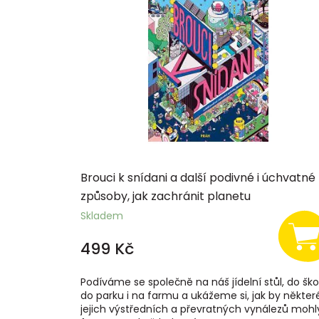
p
i
s
p
r
o
d
u
k
t
ů
Brouci k snídani a další podivné i úchvatné
způsoby, jak zachránit planetu
Skladem
499 Kč
Podíváme se společně na náš jídelní stůl, do ško
do parku i na farmu a ukážeme si, jak by někter
jejich výstředních a převratných vynálezů mohl