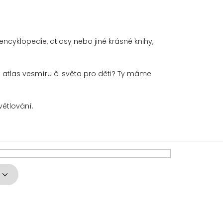
i
encyklopedie, atlasy nebo jiné krásné knihy,
áte atlas vesmíru či světa pro děti? Ty máme
světlování.