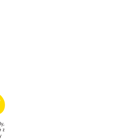
ly,
é z
y