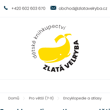
+420 602 603 670
obchod@zlatavelryba.cz
Domů
Pro větší (7-11)
Encyklopedie a atlasy