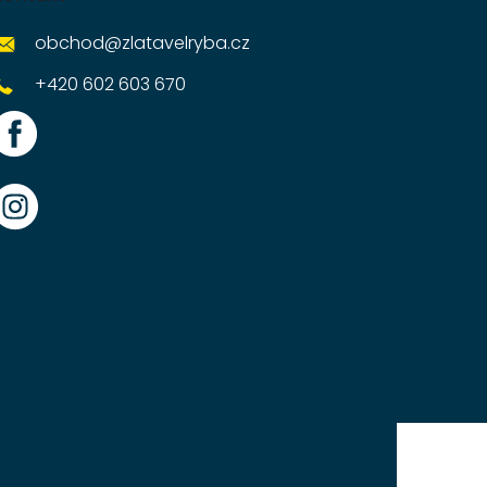
obchod
@
zlatavelryba.cz
+420 602 603 670