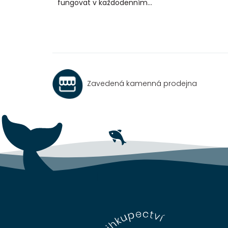
fungovat v každodenním...
Zavedená kamenná prodejna
Z
á
p
a