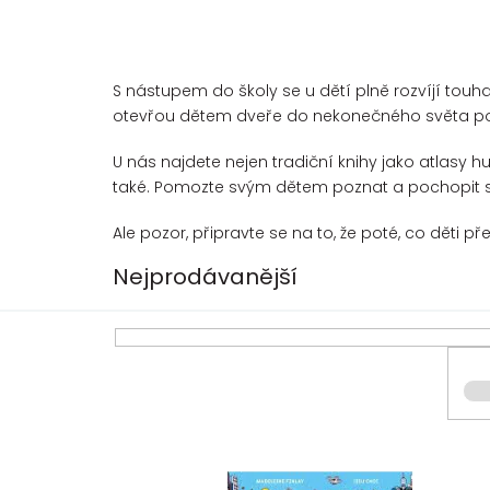
S nástupem do školy se u dětí plně rozvíjí touha
otevřou dětem dveře do nekonečného světa p
U nás najdete nejen tradiční knihy jako atlasy hu
také. Pomozte svým dětem poznat a pochopit s
Ale pozor, připravte se na to, že poté, co děti p
Nejprodávanější
V
ý