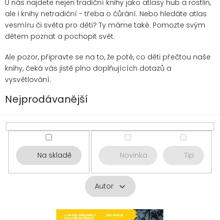
U nás najdete nejen tradiční knihy jako atlasy hub a rostlin,
ale i knihy netradiční - třeba o čůrání. Nebo hledáte atlas
vesmíru či světa pro děti? Ty máme také. Pomozte svým
dětem poznat a pochopit svět.
Ale pozor, připravte se na to, že poté, co děti přečtou naše
knihy, čeká vás jistě plno doplňujících dotazů a
vysvětlování.
Nejprodávanější
Na skladě
Novinka
Tip
Autor
V