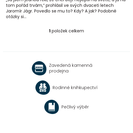
tom pořád trvám,“ prohlásil ve svých dvaceti letech
Jaromír Jágr. Povedlo se mu to? Kdy? A jak? Podobné
otázky si...
1
položek celkem
O
v
l
á
d
a
Zavedená kamenná
c
prodejna
í
p
r
Rodinné knihkupectví
v
k
y
v
Pečlivý výběr
ý
p
i
s