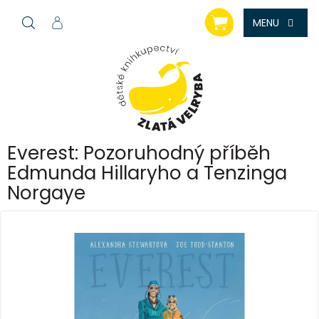
Přejít
NÁKUPNÍ
na
KOŠÍK
obsah
Everest: Pozoruhodný příběh
Edmunda Hillaryho a Tenzinga
Norgaye