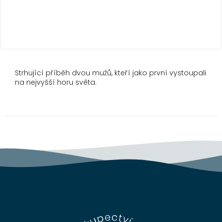
Strhující příběh dvou mužů, kteří jako první vystoupali
na nejvyšší horu světa.
Z
á
p
a