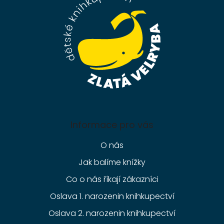
t
í
Informace pro vás
O nás
Jak balíme knížky
Co o nás říkají zákazníci
Oslava 1. narozenin knihkupectví
Oslava 2. narozenin knihkupectví