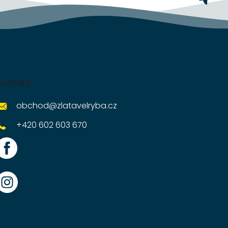
Kontakt
obchod
@
zlatavelryba.cz
+420 602 603 670