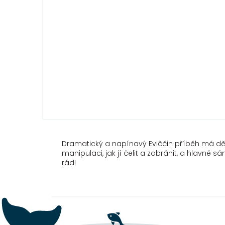
Dramatický a napínavý Eviččin příběh má děts
manipulaci, jak jí čelit a zabránit, a hlavně
rád!