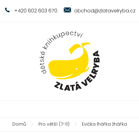
+420 602 603 670
obchod@zlatavelryba.cz
Domů
Pro větší (7-11)
Evička lhářka žhářka