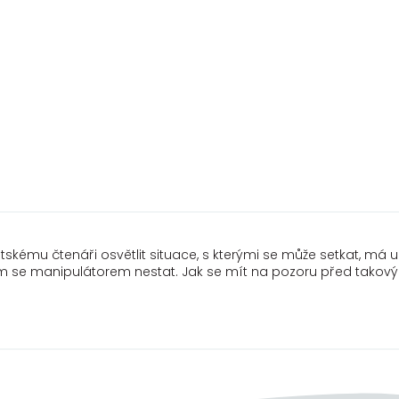
kému čtenáři osvětlit situace, s kterými se může setkat, má uk
 sám se manipulátorem nestat. Jak se mít na pozoru před takový