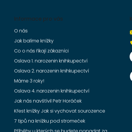
Informace pro vás
O nás
Jak balíme knížky
Co o nás říkají zákazníci
Oslava 1. narozenin knihkupectví
Oslava 2. narozenin knihkupectví
Máme 3 roky!
Oslava 4. narozenin knihkupectví
Jak nás navštívil Petr Horáček
Křest knížky Jak si vychovat sourozence
7 tipů na knížku pod stromeček
Příběhy u kterých se budete popadat za