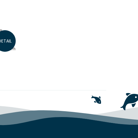
li
ívili
DETAIL
ové
u dětem
se...