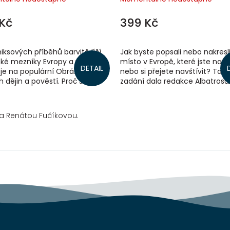
Kč
399 Kč
ksových příběhů barvitě líčí
Jak byste popsali nebo nakresli
cké mezníky Evropy a volně
místo v Evropě, které jste navšt
DETAIL
je na populární Obrázky z
nebo si přejete navštívit? Tak
 dějin a pověstí. Proč se
zadání dala redakce Albatros
la Římská říše? Kdy se pes
z celé České republiky. Vydejte 
a Renátou Fučíkovou.