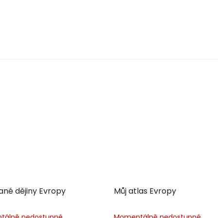
né dějiny Evropy
Můj atlas Evropy
tálně nedostupné
Momentálně nedostupné