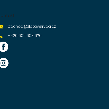
Kontakt
obchod
@
zlatavelryba.cz
+420 602 603 670