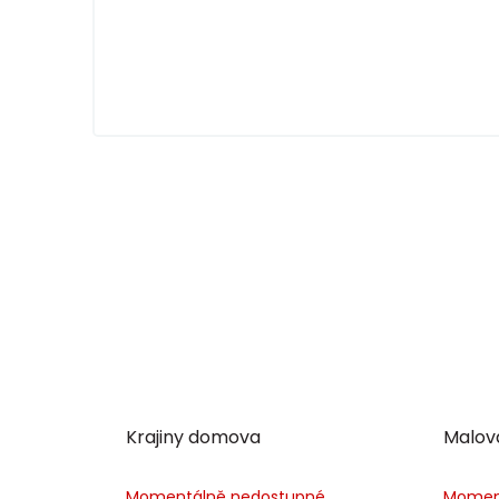
Krajiny domova
Malova
Momentálně nedostupné
Momen