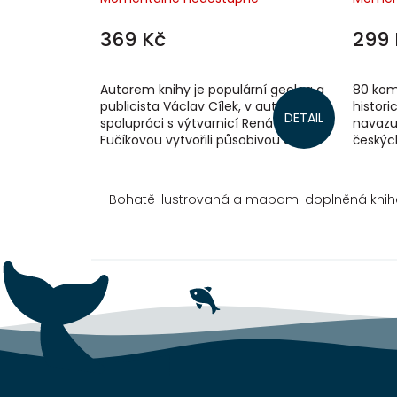
369 Kč
299 
Autorem knihy je populární geolog a
80 komi
publicista Václav Cílek, v autorské
histori
DETAIL
spolupráci s výtvarnicí Renátou
navazu
Fučíkovou vytvořili působivou a
českých
jedinečnou publikaci Krajiny
zhrouti
domova....
stal...
Bohatě ilustrovaná a mapami doplněná knih
Z