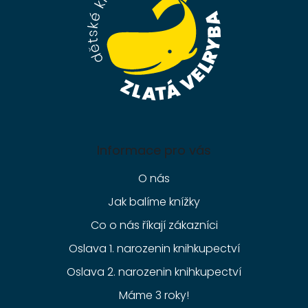
í
Informace pro vás
O nás
Jak balíme knížky
Co o nás říkají zákazníci
Oslava 1. narozenin knihkupectví
Oslava 2. narozenin knihkupectví
Máme 3 roky!