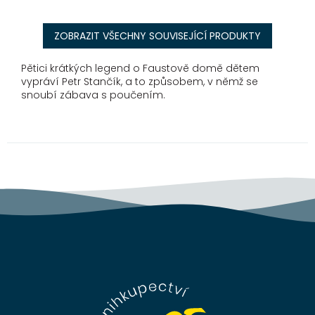
ZOBRAZIT VŠECHNY SOUVISEJÍCÍ PRODUKTY
Pětici krátkých legend o Faustově domě dětem
vypráví Petr Stančík, a to způsobem, v němž se
snoubí zábava s poučením.
Z
á
p
a
t