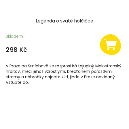
Legenda o svaté holčičce
Skladem
298 Kč
V Praze na Smíchově se rozprostírá tajuplný Malostranský
hřbitov, mezi jehož vzrostlými, břečťanem porostlými
stromy a náhrobky najdete klid, jinde v Praze nevídaný.
Vstupte do...