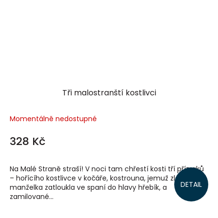
Tři malostranští kostlivci
Momentálně nedostupné
328 Kč
Na Malé Straně straší! V noci tam chřestí kosti tří přízraků
– hořícího kostlivce v kočáře, kostrouna, jemuž zlá
DETAIL
manželka zatloukla ve spaní do hlavy hřebík, a
zamilované...