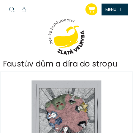
Přejít
NÁKUPNÍ
na
KOŠÍK
obsah
Faustův dům a díra do stropu