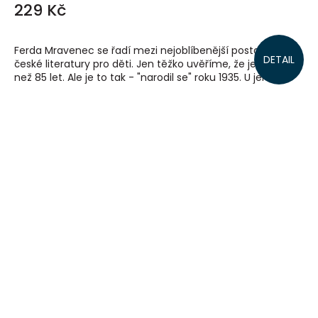
229 Kč
Ferda Mravenec se řadí mezi nejoblíbenější postavičky
DETAIL
české literatury pro děti. Jen těžko uvěříme, že je mu víc
než 85 let. Ale je to tak - "narodil se" roku 1935. U jeho...