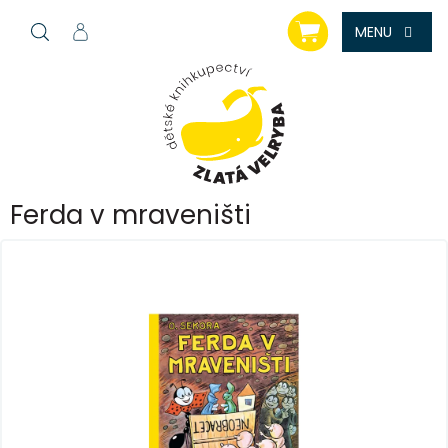
Přejít
NÁKUPNÍ
na
KOŠÍK
obsah
Ferda v mraveništi