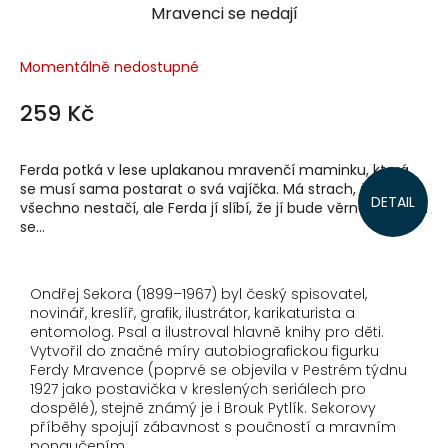
Mravenci se nedají
Momentálně nedostupné
259 Kč
Ferda potká v lese uplakanou mravenčí maminku, která
se musí sama postarat o svá vajíčka. Má strach, že na
DETAIL
všechno nestačí, ale Ferda jí slíbí, že jí bude věrně sloužit a
se...
Ondřej Sekora (1899–1967) byl český spisovatel,
novinář, kreslíř, grafik, ilustrátor, karikaturista a
entomolog. Psal a ilustroval hlavně knihy pro děti.
Vytvořil do značné míry autobiografickou figurku
Ferdy Mravence (poprvé se objevila v Pestrém týdnu
1927 jako postavička v kreslených seriálech pro
dospělé), stejně známý je i Brouk Pytlík. Sekorovy
příběhy spojují zábavnost s poučností a mravním
ponaučením.