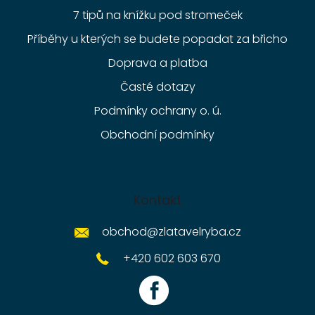
7 tipů na knížku pod stromeček
Příběhy u kterých se budete popadat za břicho
Doprava a platba
Časté dotazy
Podmínky ochrany o. ú.
Obchodní podmínky
Kontakt
obchod
@
zlatavelryba.cz
+420 602 603 670