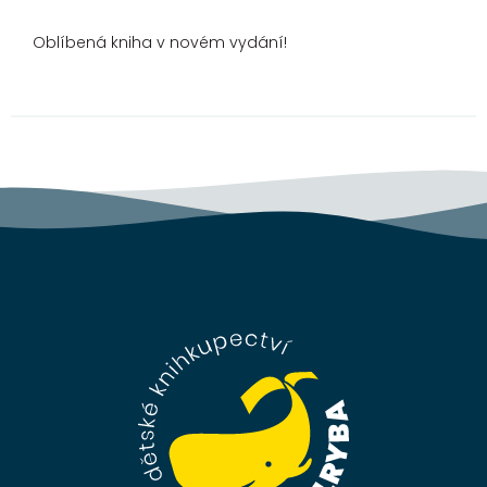
Oblíbená kniha v novém vydání!
Z
á
p
a
t
í