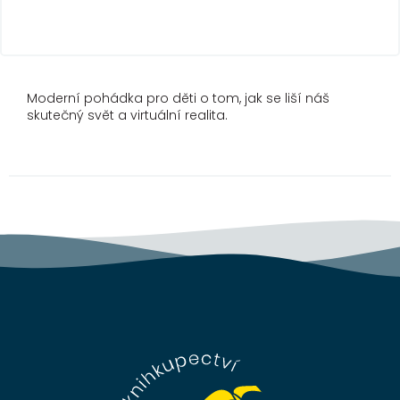
Moderní pohádka pro děti o tom, jak se liší náš
skutečný svět a virtuální realita.
Z
á
p
a
t