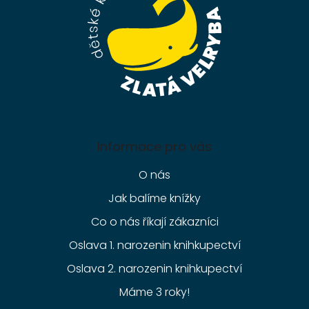
í
Informace pro vás
O nás
Jak balíme knížky
Co o nás říkají zákazníci
Oslava 1. narozenin knihkupectví
Oslava 2. narozenin knihkupectví
Máme 3 roky!