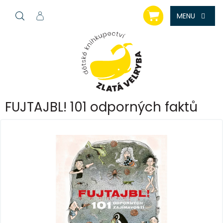
Přejít
NÁKUPNÍ
na
KOŠÍK
obsah
FUJTAJBL! 101 odporných faktů