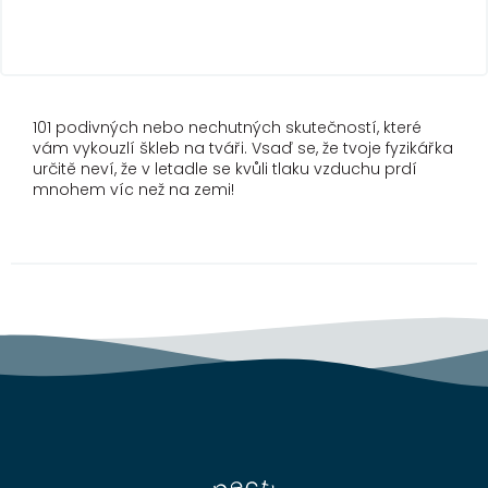
101 podivných nebo nechutných skutečností, které
vám vykouzlí škleb na tváři. Vsaď se, že tvoje fyzikářka
určitě neví, že v letadle se kvůli tlaku vzduchu prdí
mnohem víc než na zemi!
Z
á
p