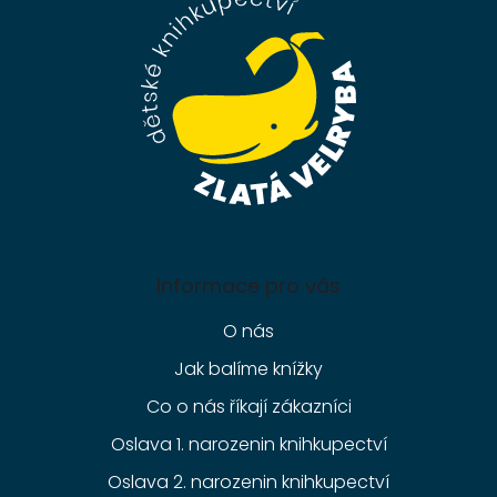
a
t
í
Informace pro vás
O nás
Jak balíme knížky
Co o nás říkají zákazníci
Oslava 1. narozenin knihkupectví
Oslava 2. narozenin knihkupectví