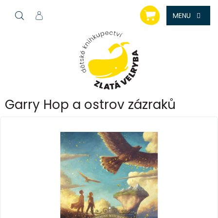
Přejít
NÁKUPNÍ
na
KOŠÍK
obsah
Garry Hop a ostrov zázraků