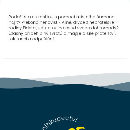
Podaří se mu rostlinu s pomocí místního šamana
najít? Překoná nenávist k Alině, dívce z nepřátelské
rodiny Fiderbi, se kterou ho osud svede dohromady?
Úžasný příběh plný zvratů a magie o síle přátelství,
toleranci a odpuštění.
Z
á
p
a
t