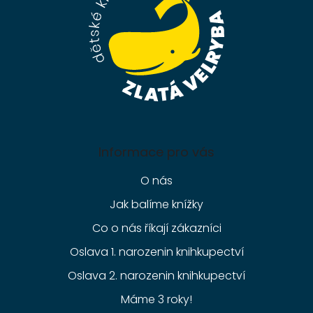
í
Informace pro vás
O nás
Jak balíme knížky
Co o nás říkají zákazníci
Oslava 1. narozenin knihkupectví
Oslava 2. narozenin knihkupectví
Máme 3 roky!