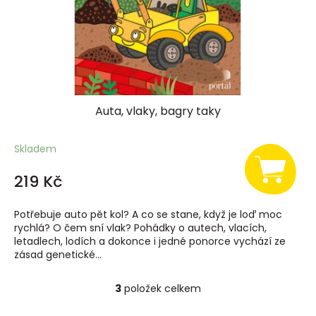
Auta, vlaky, bagry taky
Skladem
219 Kč
Potřebuje auto pět kol? A co se stane, když je loď moc
rychlá? O čem sní vlak? Pohádky o autech, vlacích,
letadlech, lodích a dokonce i jedné ponorce vychází ze
zásad genetické...
3
položek celkem
O
v