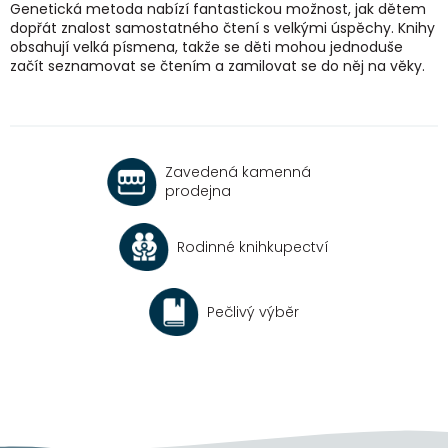
l
Genetická metoda nabízí fantastickou možnost, jak dětem
á
dopřát znalost samostatného čtení s velkými úspěchy. Knihy
d
obsahují velká písmena, takže se děti mohou jednoduše
a
začít seznamovat se čtením a zamilovat se do něj na věky.
c
í
p
r
v
Zavedená kamenná
k
prodejna
y
v
ý
Rodinné knihkupectví
p
i
s
u
Pečlivý výběr