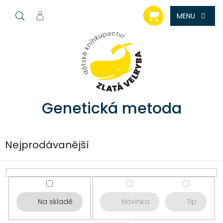
Přejít
NÁKUPNÍ
na
KOŠÍK
obsah
Genetická metoda
Nejprodávanější
Na skladě
Novinka
Tip