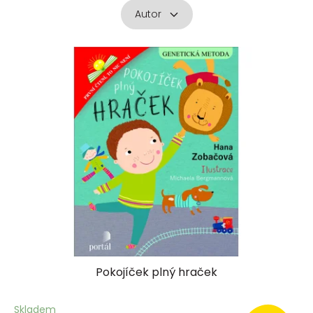
Autor
V
ý
p
i
s
p
r
o
d
u
k
t
ů
Pokojíček plný hraček
Skladem