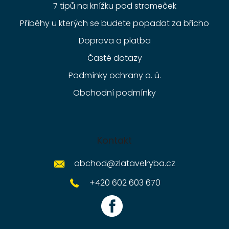
7 tipů na knížku pod stromeček
Příběhy u kterých se budete popadat za břicho
Doprava a platba
Časté dotazy
Podmínky ochrany o. ú.
Obchodní podmínky
Kontakt
obchod
@
zlatavelryba.cz
+420 602 603 670