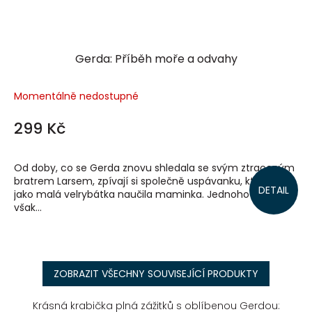
Gerda: Příběh moře a odvahy
Momentálně nedostupné
299 Kč
Od doby, co se Gerda znovu shledala se svým ztraceným
bratrem Larsem, zpívají si společně uspávanku, kterou je
DETAIL
jako malá velrybátka naučila maminka. Jednoho dne se
však...
ZOBRAZIT VŠECHNY SOUVISEJÍCÍ PRODUKTY
Krásná krabička plná zážitků s oblíbenou Gerdou: