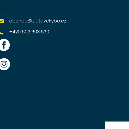
Kontakt
obchod
@
zlatavelryba.cz
+420 602 603 670