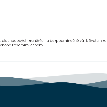
h, dlouhodobých zraněních a bezpodmínečné vůli k životu niz
noha literárními cenami.