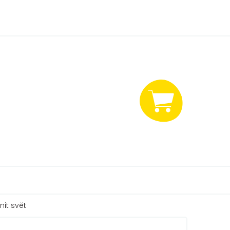
NÁKUPNÍ
KOŠÍK
it svět