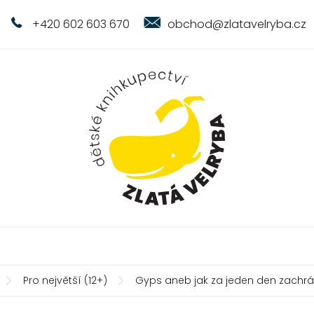
+420 602 603 670
obchod@zlatavelryba.cz
Pro největší (12+)
Gyps aneb jak za jeden den zachrán