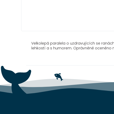
Velkolepá paralela o uzdravujících se ranác
lehkostí a s humorem. Oprávněně oceněno m
Z
á
p