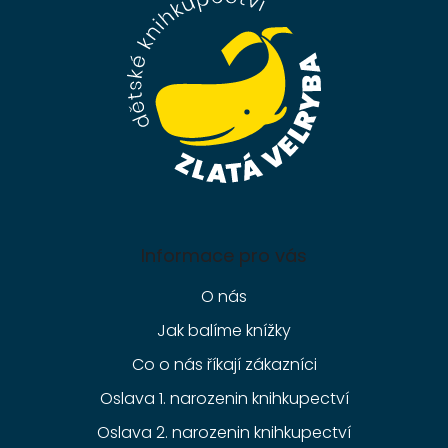
t
í
Informace pro vás
O nás
Jak balíme knížky
Co o nás říkají zákazníci
Oslava 1. narozenin knihkupectví
Oslava 2. narozenin knihkupectví