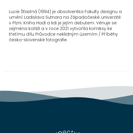
Lucie Šťastná (1994) je absolventka Fakulty designu a
umění Ladislava Sutnara na Západočeské univerzitě
v Plzni. Kniha Hadi a lidi je jejím debutem. Věnuje se
zejména koláži a v roce 2021 vytvořila komiksy ke
třetímu dílu Průvodce neklidným územím / Příběhy
česko-slovenské fotografie.
Z
á
p
a