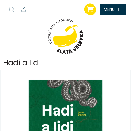
Přejít
NÁKUPNÍ
na
KOŠÍK
obsah
Hadi a lidi