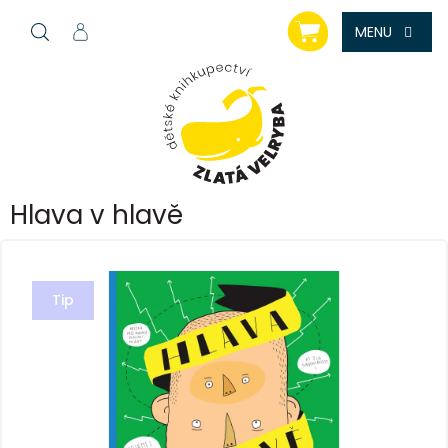
Přejít
NÁKUPNÍ
na
KOŠÍK
obsah
Hlava v hlavě
Tip