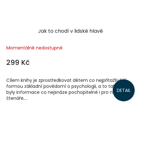
Jak to chodí v lidské hlavě
Momentálně nedostupné
299 Kč
Cílem knihy je zprostředkovat dětem co nejpřitažlivější
formou základní povědomí o psychologii, a to tak, aby
DETAIL
byly informace co nejsnáze pochopitelné i pro nejmladší
čtenáře....