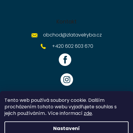
Kontakt
obchod
@
zlatavelryba.cz
+420 602 603 670
Tento web používá soubory cookie. Dalším
procházením tohoto webu vyjadřujete souhlas s
jejich používáním.. Více informací
zde
.
Vytvořil Shoptet
Nastavení