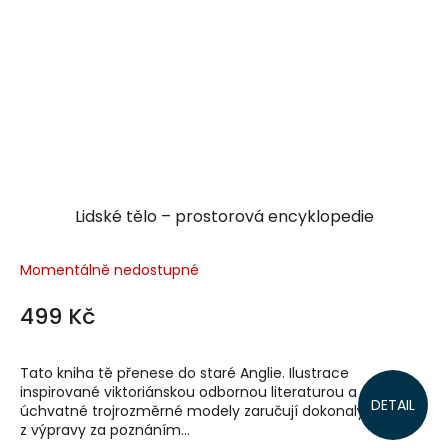
Lidské tělo – prostorová encyklopedie
Momentálně nedostupné
499 Kč
Tato kniha tě přenese do staré Anglie. Ilustrace
inspirované viktoriánskou odbornou literaturou a
DETAIL
úchvatné trojrozměrné modely zaručují dokonalý požitek
z výpravy za poznáním...