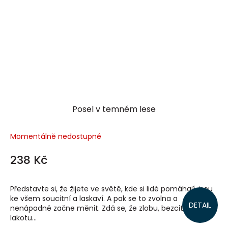
Posel v temném lese
Momentálně nedostupné
238 Kč
Představte si, že žijete ve světě, kde si lidé pomáhají, jsou
ke všem soucitní a laskaví. A pak se to zvolna a
DETAIL
nenápadně začne měnit. Zdá se, že zlobu, bezcitnost a
lakotu...