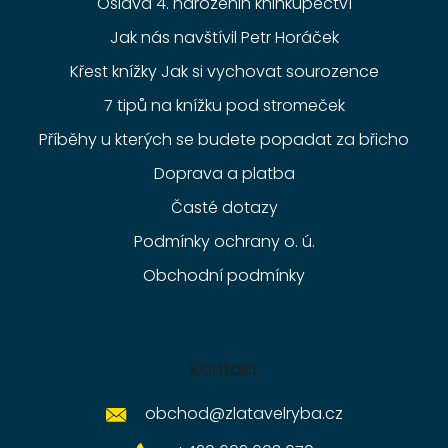
Oslava 4. narozenin knihkupectví
Jak nás navštívil Petr Horáček
Křest knížky Jak si vychovat sourozence
7 tipů na knížku pod stromeček
Příběhy u kterých se budete popadat za břicho
Doprava a platba
Časté dotazy
Podmínky ochrany o. ú.
Obchodní podmínky
Kontakt
obchod
@
zlatavelryba.cz