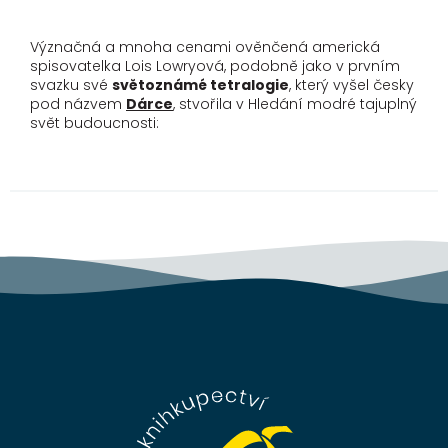
Význačná a mnoha cenami ověnčená americká
spisovatelka Lois Lowryová, podobně jako v prvním
svazku své
světoznámé tetralogie
, který vyšel česky
pod názvem
Dárce
, stvořila v Hledání modré tajuplný
svět budoucnosti:
Z
á
p
a
t
í