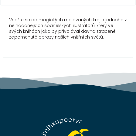
Vnořte se do magických malovaných krajin jednoho z
nejnadanějších španělských ilustrátorů, který ve
svých knihách jako by přivolával dávno ztracené,
zapomenuté obrazy našich vnitřních světů.
Z
á
p
a
t
í