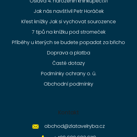
Oslava 4. narozenin knihkupectví
Jak nás navštívil Petr Horáček
Křest knížky Jak si vychovat sourozence
7 tipů na knížku pod stromeček
Příběhy u kterých se budete popadat za břicho
Doprava a platba
Časté dotazy
Podmínky ochrany o. ú.
Obchodní podmínky
Kontakt
obchod
@
zlatavelryba.cz