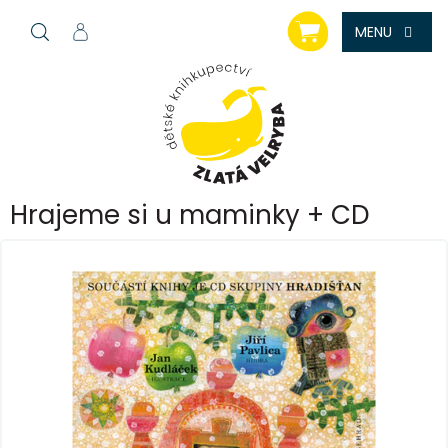
Přejít
NÁKUPNÍ
na
KOŠÍK
obsah
Hrajeme si u maminky + CD