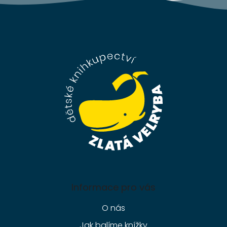
Z
á
p
a
t
í
Informace pro vás
O nás
Jak balíme knížky