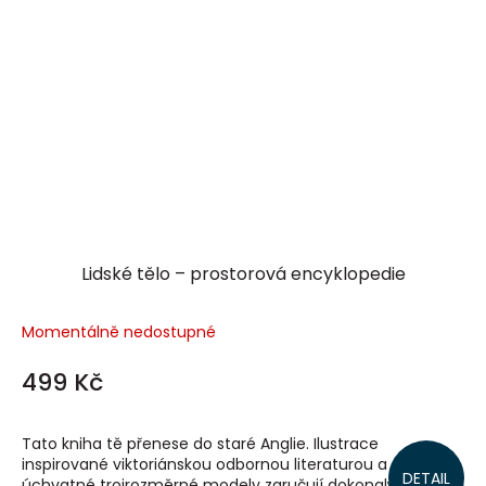
Lidské tělo – prostorová encyklopedie
Momentálně nedostupné
499 Kč
Tato kniha tě přenese do staré Anglie. Ilustrace
inspirované viktoriánskou odbornou literaturou a
DETAIL
úchvatné trojrozměrné modely zaručují dokonalý požitek