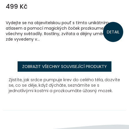
499 Kč
Vydejte se na objevitelskou pouť s tímto unikátním
atlasem a pomocí magických čoček prozkoumejte
DETAIL
všechny světadíly. Rostliny, zvířata a dějiny umění jsou
zde vyvedeny v...
ZOBRAZIT VŠECHNY SOUVISEJÍCÍ PRODUKTY
Zjistíte, jak srdce pumpuje krev do celého těla, dozvíte
se, co se děje, když dýcháte, seznámíte se s
jednotlivými kostmi a prozkoumáte úžasný mozek.