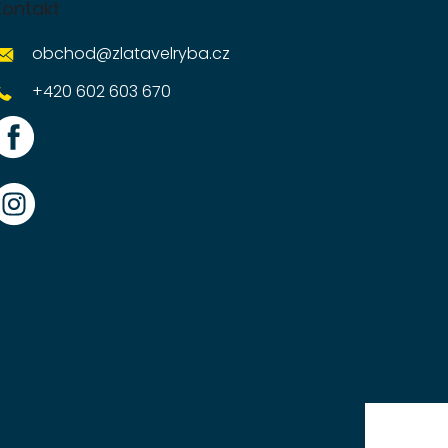
Kontakt
obchod
@
zlatavelryba.cz
+420 602 603 670