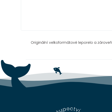
Originální velkoformátové leporelo a zárov
Z
á
p
a