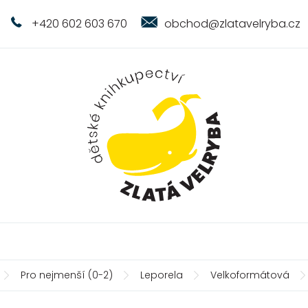
+420 602 603 670
obchod@zlatavelryba.cz
Pro nejmenší (0-2)
Leporela
Velkoformátová