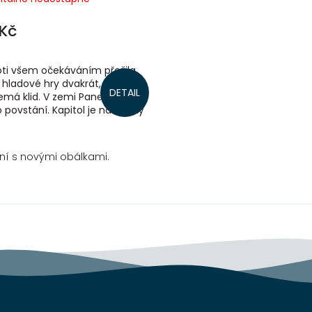
Kč
roti všem očekáváním přežila
 hladové hry dvakrát, ale ani
DETAIL
emá klid. V zemi Panem
 povstání. Kapitol je naštvaný
 pomstu. Kdo by měl za
e...
ání s novými obálkami.