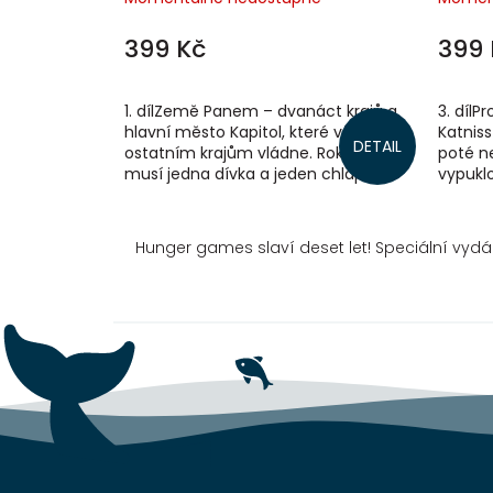
399 Kč
399 
1. dílZemě Panem – dvanáct krajů a
3. dílP
hlavní město Kapitol, které všem
Katniss
DETAIL
ostatním krajům vládne. Rok co rok
poté n
musí jedna dívka a jeden chlapec z
vypuklo
každého kraje nastoupit do
a chce
zvrácené...
nepokoj
Hunger games slaví deset let! Speciální vyd
Z