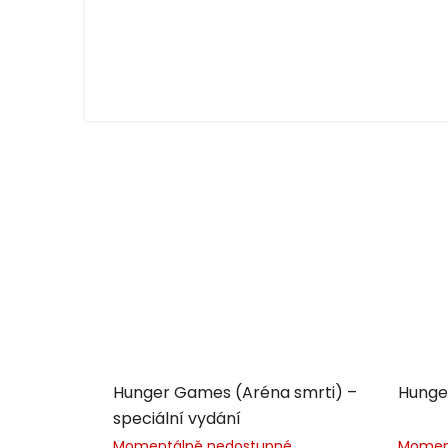
Hunger Games (Aréna smrti) –
Hunge
speciální vydání
Momentálně nedostupné
Momen