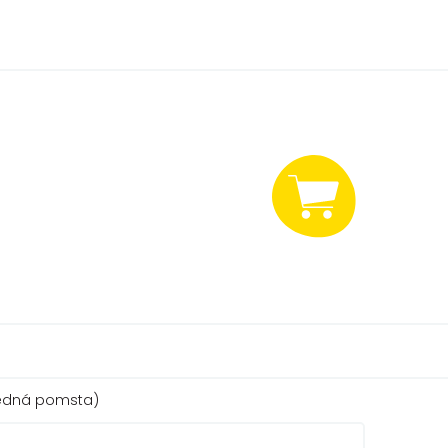
NÁKUPNÍ
KOŠÍK
edná pomsta)