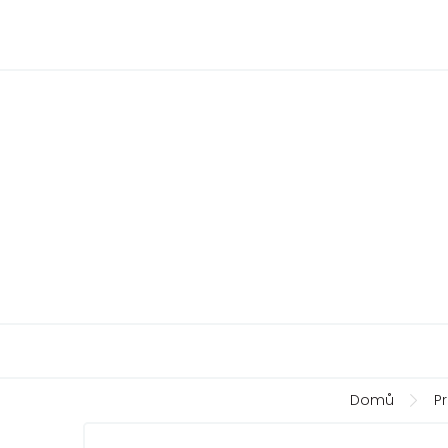
Přejít
na
obsah
Domů
Pr