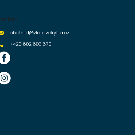
Kontakt
obchod
@
zlatavelryba.cz
+420 602 603 670