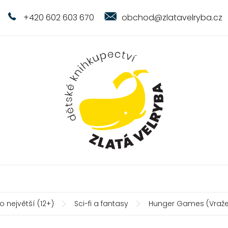
+420 602 603 670
obchod@zlatavelryba.cz
o největší (12+)
Sci-fi a fantasy
Hunger Games (Vraž