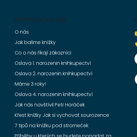
Informace pro vás
O nás
Jak balíme knížky
Co o nás říkají zákazníci
Oslava 1. narozenin knihkupectví
Oslava 2. narozenin knihkupectví
Máme 3 roky!
Oslava 4. narozenin knihkupectví
Jak nás navštívil Petr Horáček
Křest knížky Jak si vychovat sourozence
7 tipů na knížku pod stromeček
Příběhy u kterých se budete popadat za