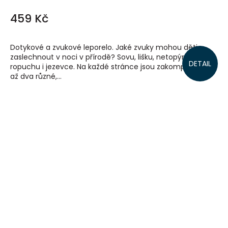
459 Kč
Dotykové a zvukové leporelo. Jaké zvuky mohou děti
zaslechnout v noci v přírodě? Sovu, lišku, netopýra,
DETAIL
ropuchu i jezevce. Na každé stránce jsou zakomponovány
až dva různé,...