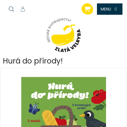
Přejít
NÁKUPNÍ
na
KOŠÍK
obsah
Hurá do přírody!