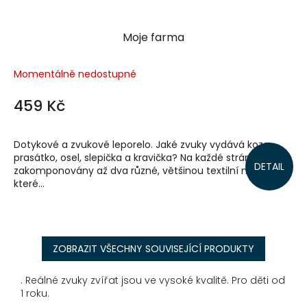
Moje farma
Momentálně nedostupné
459 Kč
Dotykové a zvukové leporelo. Jaké zvuky vydává koza,
prasátko, osel, slepička a kravička? Na každé stránce jsou
DETAIL
zakomponovány až dva různé, většinou textilní materiály,
které...
ZOBRAZIT VŠECHNY SOUVISEJÍCÍ PRODUKTY
. Reálné zvuky zvířat jsou ve vysoké kvalitě. Pro děti od
1 roku.