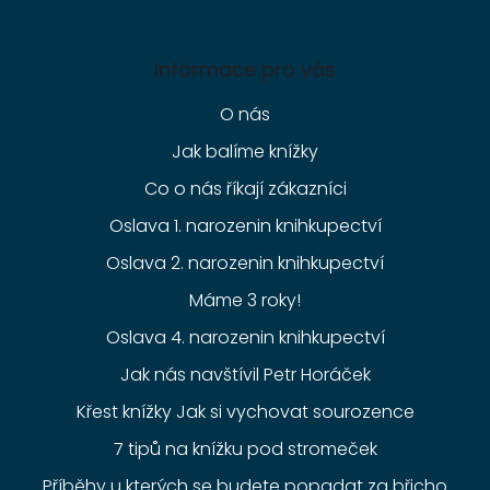
Informace pro vás
O nás
Jak balíme knížky
Co o nás říkají zákazníci
Oslava 1. narozenin knihkupectví
Oslava 2. narozenin knihkupectví
Máme 3 roky!
Oslava 4. narozenin knihkupectví
Jak nás navštívil Petr Horáček
Křest knížky Jak si vychovat sourozence
7 tipů na knížku pod stromeček
Příběhy u kterých se budete popadat za břicho