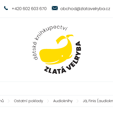
+420 602 603 670
obchod@zlatavelryba.cz
mů
Ostatní poklady
Audioknihy
Já, Finis (audiok