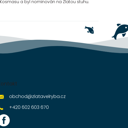
u Kosmasu a byl nominován na Zlatou stuhu.
Kontakt
obchod
@
zlatavelryba.cz
+420 602 603 670