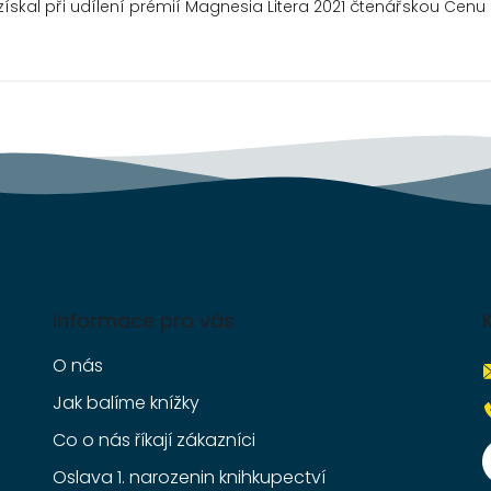
skal při udílení prémií Magnesia Litera 2021 čtenářskou Cen
Informace pro vás
O nás
Jak balíme knížky
Co o nás říkají zákazníci
Oslava 1. narozenin knihkupectví