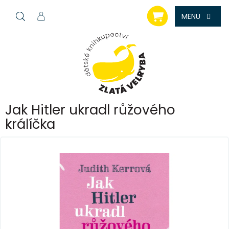
Přejít
NÁKUPNÍ
na
KOŠÍK
obsah
Jak Hitler ukradl růžového
králíčka