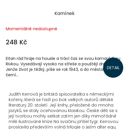
Kamínek
Momentálně nedostupné
248 Kč
Eitan rád hraje na housle a tráví čas se svou kamarádkou
Rivkou. Vysedávají vysoko na střeše a pouštějí draka.
DETAIL
Jenže život je těžký, píše se rok 1943, a do města vtrhnou
černí...
Judith Kerrová je britská spisovatelka s německými
kořeny, která se řadí po bok velkých autorů dětské
literatury 20. století. Její knihy, přeložené do mnoha
jazyků, se staly oceňovanou klasikou. České děti se s
její tvorbou mohly setkat zatím jen díky mimořádně
milé ilustrované knize Na svačinu přišel tygr. Kerrovou
proslavila především volná trilogie o jejím alter egu,