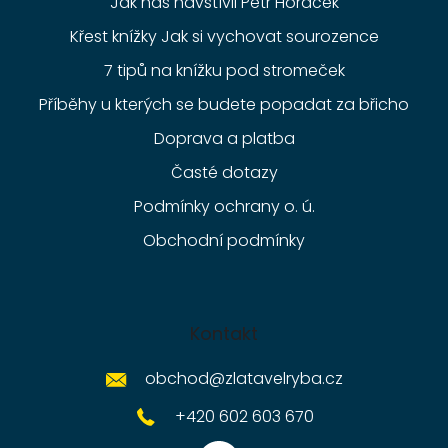
Jak nás navštívil Petr Horáček
Křest knížky Jak si vychovat sourozence
7 tipů na knížku pod stromeček
Příběhy u kterých se budete popadat za břicho
Doprava a platba
Časté dotazy
Podmínky ochrany o. ú.
Obchodní podmínky
Kontakt
obchod
@
zlatavelryba.cz
+420 602 603 670