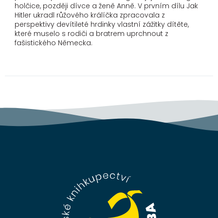
holčice, později dívce a ženě Anně. V prvním dílu Jak
Hitler ukradl růžového králíčka zpracovala z
perspektivy devítileté hrdinky vlastní zážitky dítěte,
které muselo s rodiči a bratrem uprchnout z
fašistického Německa.
Z
á
p
a
t
í