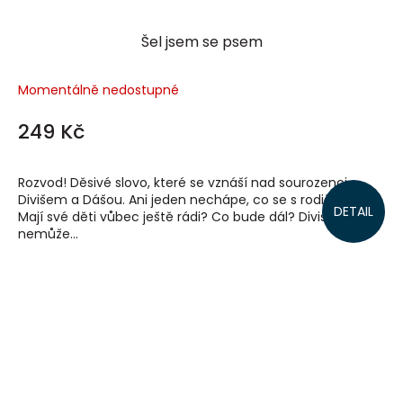
Šel jsem se psem
Momentálně nedostupné
249 Kč
Rozvod! Děsivé slovo, které se vznáší nad sourozenci
Divišem a Dášou. Ani jeden nechápe, co se s rodiči děje.
DETAIL
Mají své děti vůbec ještě rádi? Co bude dál? Diviš už
nemůže...