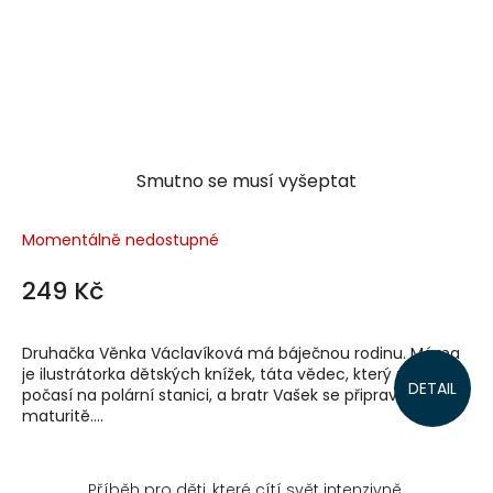
Smutno se musí vyšeptat
Momentálně nedostupné
249 Kč
Druhačka Věnka Václavíková má báječnou rodinu. Máma
je ilustrátorka dětských knížek, táta vědec, který zkoumá
DETAIL
počasí na polární stanici, a bratr Vašek se připravuje k
maturitě....
Příběh pro děti, které cítí svět intenzivně.