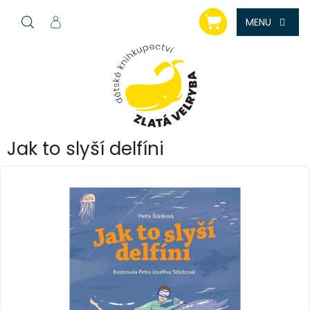
Přejít
NÁKUPNÍ
na
KOŠÍK
obsah
Jak to slyší delfíni