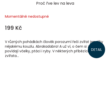
Proč řve lev na leva
Momentálně nedostupné
199 Kč
V různých pohádkách člověk porozumí řeči zvířat jen díky
nějakému kouzlu. Abrakadabra! A už ví, o čem si zrovna
DETAIL
povídají včelky, ptáci i ryby. V některých příbězích si
zvířata...