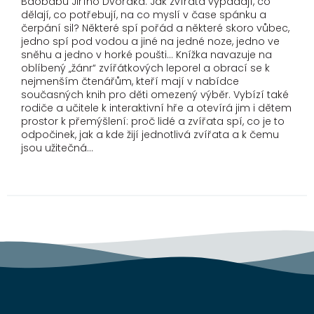
Baobabu Jiřího Dvořáka. Jak zvířata vypadají, co
dělají, co potřebují, na co myslí v čase spánku a
čerpání sil? Některé spí pořád a některé skoro vůbec,
jedno spí pod vodou a jiné na jedné noze, jedno ve
sněhu a jedno v horké poušti... Knížka navazuje na
oblíbený „žánr“ zvířátkových leporel a obrací se k
nejmenším čtenářům, kteří mají v nabídce
současných knih pro děti omezený výběr. Vybízí také
rodiče a učitele k interaktivní hře a otevírá jim i dětem
prostor k přemýšlení: proč lidé a zvířata spí, co je to
odpočinek, jak a kde žijí jednotlivá zvířata a k čemu
jsou užitečná...
Z
á