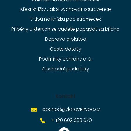
Křest knížky Jak si vychovat sourozence
7 tipů na knížku pod stromeček
Příběhy u kterých se budete popadat za břicho
Doprava a platba
Časté dotazy
Podmínky ochrany o. ú.
Obchodní podmínky
Kontakt
obchod
@
zlatavelryba.cz
+420 602 603 670