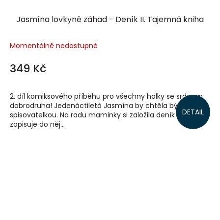
Jasmína lovkyně záhad - Deník II. Tajemná kniha
Momentálně nedostupné
349 Kč
2. díl komiksového příběhu pro všechny holky se srdcem
dobrodruha! Jedenáctiletá Jasmína by chtěla být
DETAIL
spisovatelkou. Na radu maminky si založila deník a
zapisuje do něj...