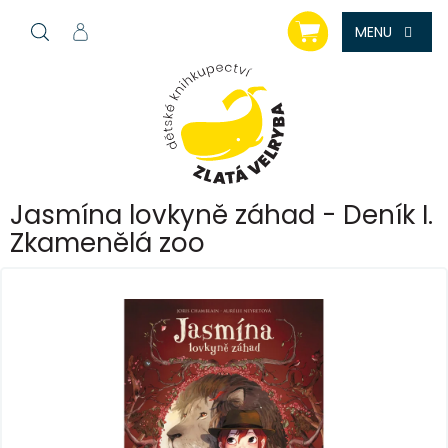
Přejít
NÁKUPNÍ
na
KOŠÍK
obsah
Jasmína lovkyně záhad - Deník I.
Zkamenělá zoo