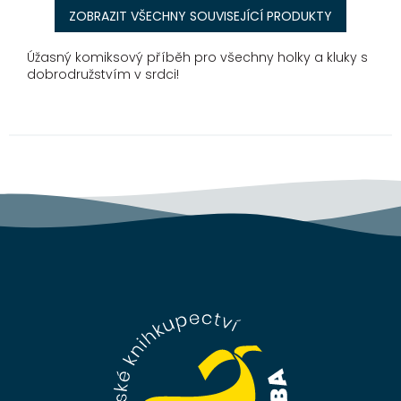
ZOBRAZIT VŠECHNY SOUVISEJÍCÍ PRODUKTY
Úžasný komiksový příběh pro všechny holky a kluky s
dobrodružstvím v srdci!
Z
á
p
a
t
í