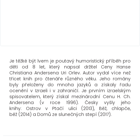
Je těžké být lvem je poutavý humoristický příběh pro
děti od 8 let, který napsal držitel Ceny Hanse
Christiana Andersena Uri Orlev. Autor vydal více než
třicet knih pro čtenáře různého věku. Jeho romány
byly přeloženy do mnoha jazyků a získaly řadu
ocenění v Izraeli i v zahraničí. Je prvním izraelským
spisovatelem, který získal mezinárodní Cenu H. Ch.
Andersena (v roce 1996). Česky vyšly jeho
knihy: Ostrov v Ptačí ulici (2013), Běž, chlapče,
běž (2014) a Domů ze slunečných stepí (2017).