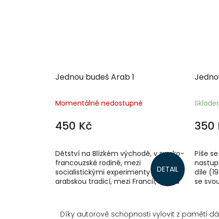
Jednou budeš Arab 1
Jedno
Momentálně nedostupné
Sklad
450 Kč
350 
Dětství na Blízkém východě, v syrsko-
Píše se
francouzské rodině, mezi
nastup
DETAIL
socialistickými experimenty a
díle (1
arabskou tradicí, mezi Francií, Libyí a
se svou
Sýrií, ale především s neobvyklou
Sýrií, dr
blonďatou...
Díky autorově schopnosti vylovit z paměti dá