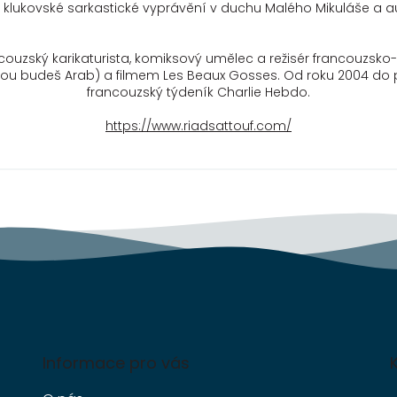
i klukovské sarkastické vyprávění v duchu Malého Mikuláše a a
Jednou budeš Arab) a filmem Les Beaux Gosses. Od roku 2004 do p
francouzský týdeník Charlie Hebdo.
https://www.riadsattouf.com/
Informace pro vás