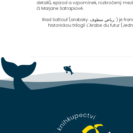
detailů, epizod a vzpomínek, rozkročený mez
či Marjane Satrapiové.
Riad Sattouf (arabsky: رياض سطوف; ) je francouzský karikaturista, komiksový umělec a režisér francouzsko-syrského původu. Sattouf se proslavil svou
historickou trilogií L'Arabe du futur (
Z
á
p
a
t
í