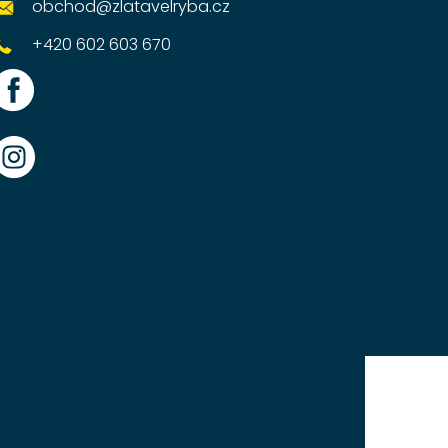
obchod
@
zlatavelryba.cz
+420 602 603 670