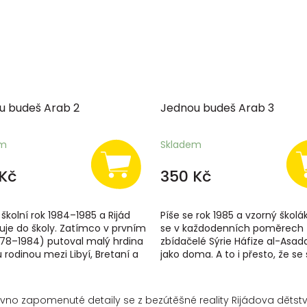
u budeš Arab 2
Jednou budeš Arab 3
em
Skladem
Kč
350 Kč
 školní rok 1984–1985 a Rijád
Píše se rok 1985 a vzorný školák
uje do školy. Zatímco v prvním
se v každodenních poměrech
978–1984) putoval malý hrdina
zbídačelé Sýrie Háfize al-Asada
 rodinou mezi Libyí, Bretaní a
jako doma. A to i přesto, že se
uhý díl je...
blonďatými loknami zůstane vž
vno zapomenuté detaily se z bezútěšné reality Rijádova dětstv