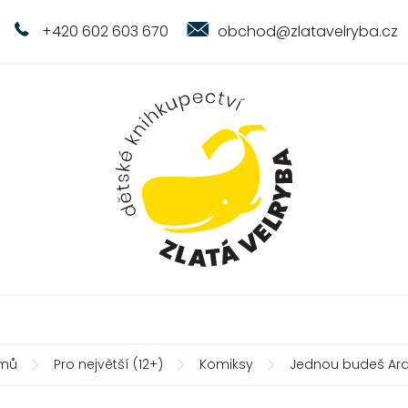
+420 602 603 670
obchod@zlatavelryba.cz
mů
Pro největší (12+)
Komiksy
Jednou budeš Ar