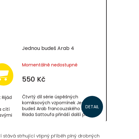
Jednou budeš Arab 4
Momentálně nedostupné
550 Kč
Čtvrtý díl série úspěšných
 Rijád
komiksových vzpomínek Jednou
DETAIL
budeš Arab francouzského kreslíře
 cítí
Riada Sattoufa přináší další porci
 svými
dobrodružství, které zažívá malý
dy...
blonďatý hrdina...
í stává strhující vtipný příběh plný drobných