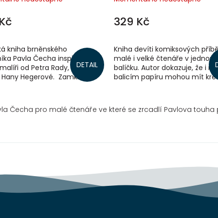
Kč
329 Kč
ká kniha brněnského
Kniha devíti komiksových příb
níka Pavla Čecha inspirovaná
malé i velké čtenáře v jednom
DETAIL
 malíři od Petra Rady, známá v
balíčku. Autor dokazuje, že i na
 Hany Hegerové. Zamknul se
balicím papíru mohou mít kre
m podkroví sám se svým...
svoje zvláštní kouzlo.
avla Čecha pro malé čtenáře ve které se zrcadlí Pavlova touha