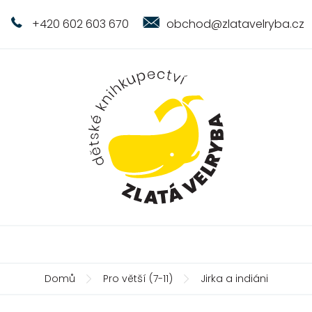
+420 602 603 670
obchod@zlatavelryba.cz
Domů
Pro větší (7-11)
Jirka a indiáni