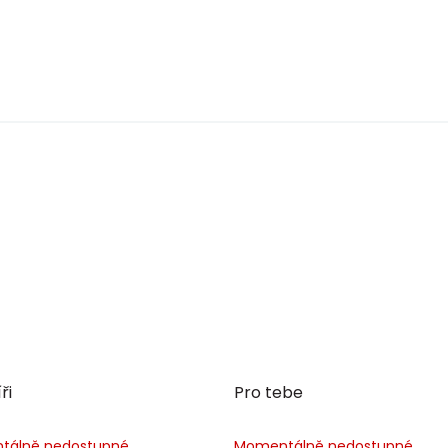
ři
Pro tebe
tálně nedostupné
Momentálně nedostupné