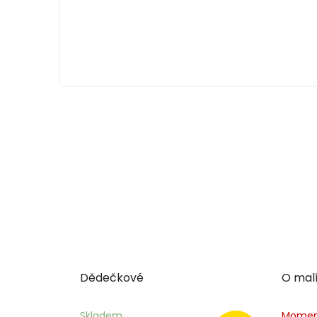
Dědečkové
O malí
Skladem
Momen