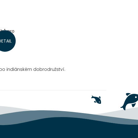
ěhů pro
DETAIL
sby
 po indiánském dobrodružství.