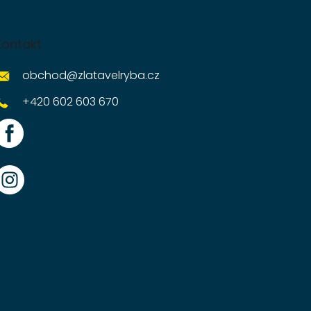
Kontakt
obchod
@
zlatavelryba.cz
+420 602 603 670