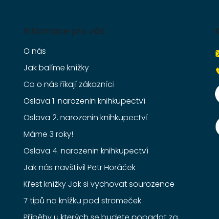
Informace pro vás
O nás
Jak balíme knížky
Co o nás říkají zákazníci
Oslava 1. narozenin knihkupectví
Oslava 2. narozenin knihkupectví
Máme 3 roky!
Oslava 4. narozenin knihkupectví
Jak nás navštívil Petr Horáček
Křest knížky Jak si vychovat sourozence
7 tipů na knížku pod stromeček
Příběhy u kterých se budete popadat za