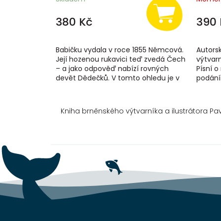
380 Kč
390 
Babičku vydala v roce 1855 Němcová.
Autors
Její hozenou rukavici teď zvedá Čech
výtvar
– a jako odpověď nabízí rovných
Písní o
devět Dědečků. V tomto ohledu je v
podání
rámci české literatury i českého...
ve své
Kniha brněnského výtvarníka a ilustrátora P
Z