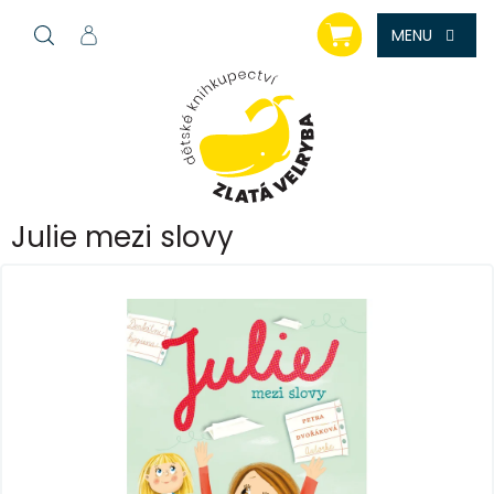
Přejít
NÁKUPNÍ
na
KOŠÍK
obsah
Julie mezi slovy