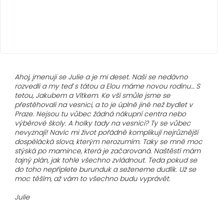
Ahoj, jmenuji se Julie a je mi deset. Naši se nedávno
rozvedli a my teď s tátou a Elou máme novou rodinu… S
tetou, Jakubem a Vítkem. Ke vší smůle jsme se
přestěhovali na vesnici, a to je úplně jiné než bydlet v
Praze. Nejsou tu vůbec žádná nákupní centra nebo
výběrové školy. A holky tady na vesnici? Ty se vůbec
nevyznají! Navíc mi život pořádně komplikují nejrůznější
dospělácká slova, kterým nerozumím. Taky se mně moc
stýská po mamince, která je začarovaná. Naštěstí mám
tajný plán, jak tohle všechno zvládnout. Teda pokud se
do toho nepřiplete burunduk a seženeme dudlík. Už se
moc těším, až vám to všechno budu vyprávět.
Julie