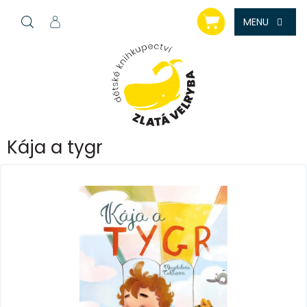
Přejít
NÁKUPNÍ
na
KOŠÍK
obsah
Kája a tygr