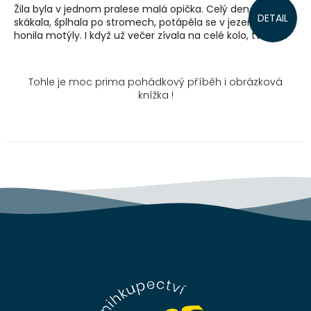
Žila byla v jednom pralese malá opička. Celý den běhala,
DETAIL
skákala, šplhala po stromech, potápěla se v jezeře nebo
honila motýly. I když už večer zívala na celé kolo, tvrdila...
Tohle je moc prima pohádkový příběh i obrázková
knížka !
Z
á
p
a
t