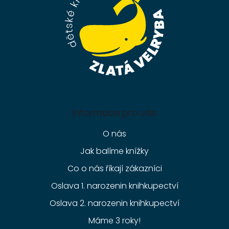
í
Informace pro vás
O nás
Jak balíme knížky
Co o nás říkají zákazníci
Oslava 1. narozenin knihkupectví
Oslava 2. narozenin knihkupectví
Máme 3 roky!