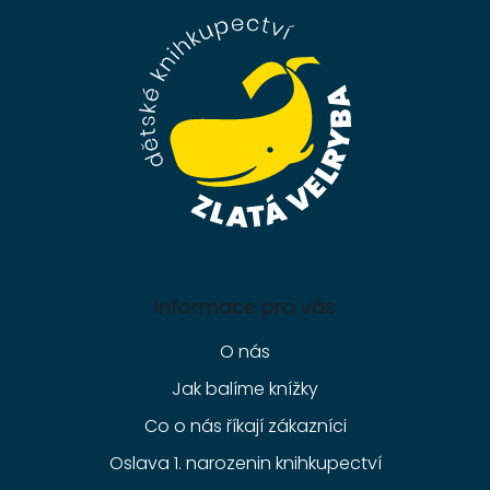
p
a
t
í
Informace pro vás
O nás
Jak balíme knížky
Co o nás říkají zákazníci
Oslava 1. narozenin knihkupectví