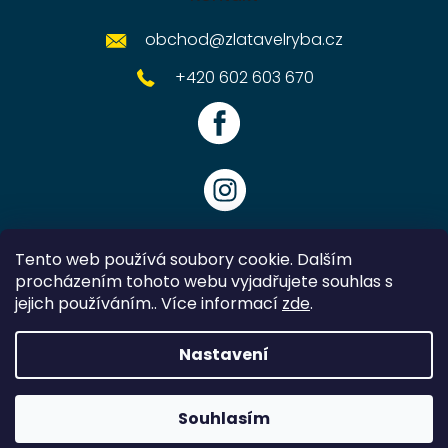
obchod
@
zlatavelryba.cz
+420 602 603 670
Tento web používá soubory cookie. Dalším
procházením tohoto webu vyjadřujete souhlas s
jejich používáním.. Více informací
zde
.
Vytvořil Shoptet
Nastavení
Copyright 2026
Zlatavelryba.cz
. Všechna práva vyhrazena.
Souhlasím