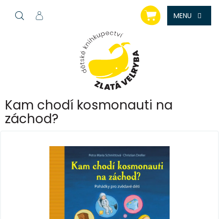
Přejít
NÁKUPNÍ
na
KOŠÍK
obsah
Kam chodí kosmonauti na
záchod?