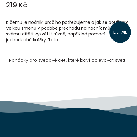
219 Kč
K čemu je nočník, proč ho potřebujeme a jak se používá?
Velkou změnu v podobě přechodu na nočník můžete
DETAIL
svému dítěti vysvětlit různě, například pomocí
jednoduché knížky. Toto...
Pohádky pro zvědavé děti, které baví objevovat svět!
Z
á