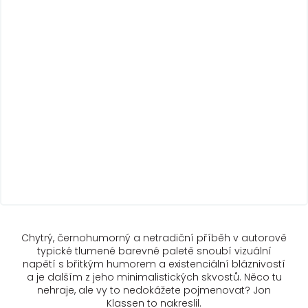
Chytrý, černohumorný a netradiční příběh v autorově
typické tlumené barevné paletě snoubí vizuální
napětí s břitkým humorem a existenciální bláznivostí
a je dalším z jeho minimalistických skvostů. Něco tu
nehraje, ale vy to nedokážete pojmenovat? Jon
Klassen to nakreslil.