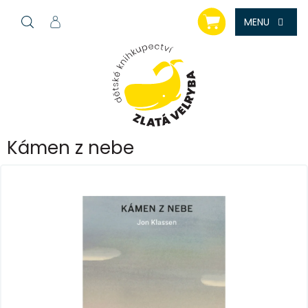
Přejít
NÁKUPNÍ
na
KOŠÍK
obsah
Kámen z nebe