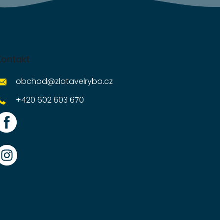
Kontakt
obchod
@
zlatavelryba.cz
+420 602 603 670