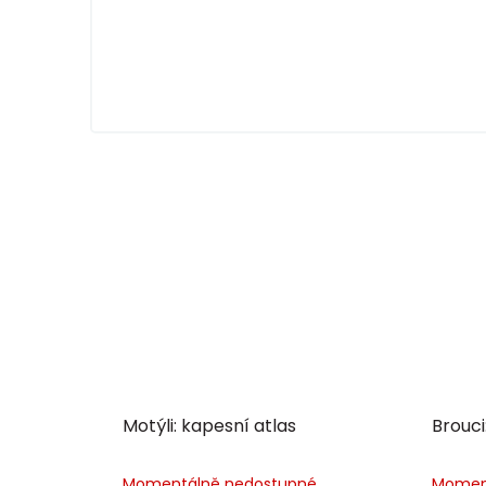
Motýli: kapesní atlas
Brouci
Momentálně nedostupné
Momen