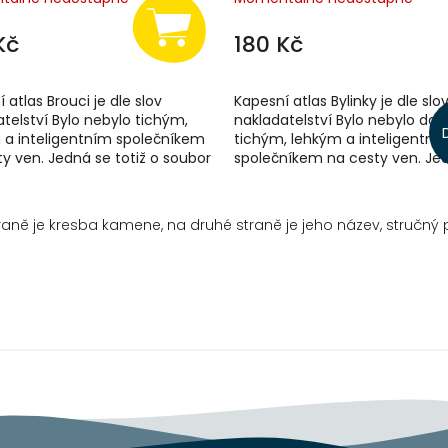
Kč
180 Kč
 atlas Brouci je dle slov
Kapesní atlas Bylinky je dle slo
telství Bylo nebylo tichým,
nakladatelství Bylo nebylo dal
 a inteligentním společníkem
tichým, lehkým a inteligentní
y ven. Jedná se totiž o soubor
společníkem na cesty ven. Je
k s detailními ilustracemi...
totiž o soubor kartiček s detailn
traně je kresba kamene, na druhé straně je jeho název, stručný