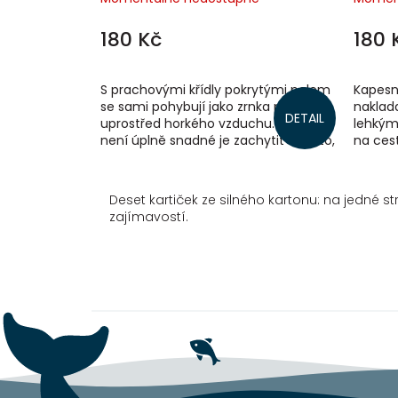
180 Kč
180 
S prachovými křídly pokrytými pelem
Kapesní
se sami pohybují jako zrnka prachu
naklada
DETAIL
uprostřed horkého vzduchu. Za letu
lehkým
není úplně snadné je zachytit a na to,
na cest
aby před vámi motýl dosedl na...
kartiče
Deset kartiček ze silného kartonu: na jedné s
zajímavostí.