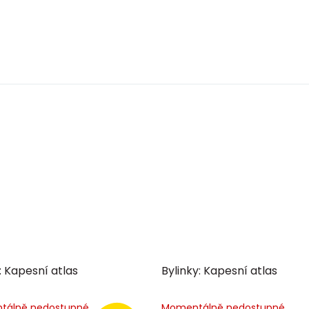
: Kapesní atlas
Bylinky: Kapesní atlas
tálně nedostupné
Momentálně nedostupné