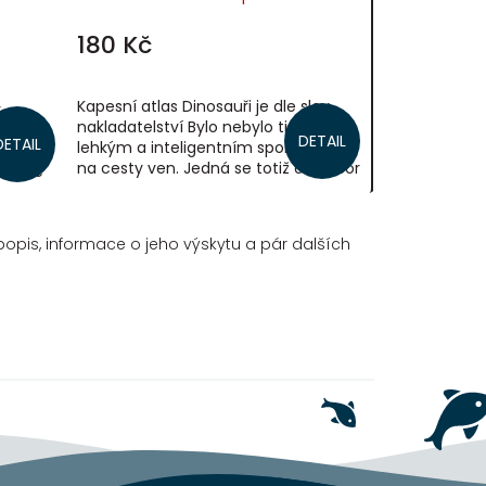
180 Kč
Kapesní atlas Dinosauři je dle slov
v
nakladatelství Bylo nebylo tichým,
ším
DETAIL
DETAIL
lehkým a inteligentním společníkem
m
na cesty ven. Jedná se totiž o soubor
dná se
kartiček s detailními ilustracemi...
ími...
 popis, informace o jeho výskytu a pár dalších