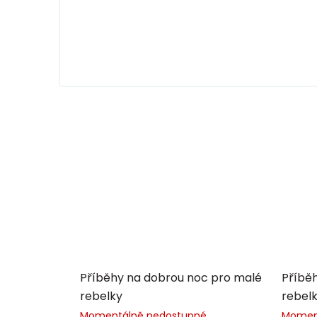
Příběhy na dobrou noc pro malé
Příbě
rebelky
rebelk
Momentálně nedostupné
Momen