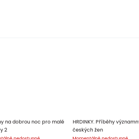
hy na dobrou noc pro malé
HRDINKY. Příběhy význam
y 2
českých žen
tálně nedostupné
Momentálně nedostupné