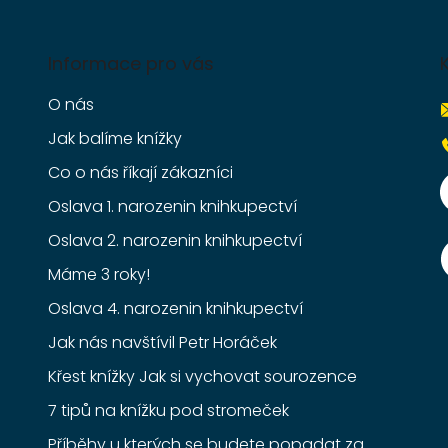
Informace pro vás
O nás
Jak balíme knížky
Co o nás říkají zákazníci
Oslava 1. narozenin knihkupectví
Oslava 2. narozenin knihkupectví
Máme 3 roky!
Oslava 4. narozenin knihkupectví
Jak nás navštívil Petr Horáček
Křest knížky Jak si vychovat sourozence
7 tipů na knížku pod stromeček
Příběhy u kterých se budete popadat za