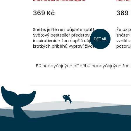
369 Kč
369 
Sněte, ještě než půjdete spát!
Že už p
Světový bestseller představuje životy
znáte?
DETAIL
inspirativních žen napříč dějinami. Sto
vznikl 
krátkých příběhů vypráví životní
pozoru
osudy stovky mimořádných žen z...
poutav
portrét
50 neobyčejných příběhů neobyčejných žen.
Z