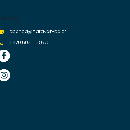
Kontakt
obchod
@
zlatavelryba.cz
+420 602 603 670