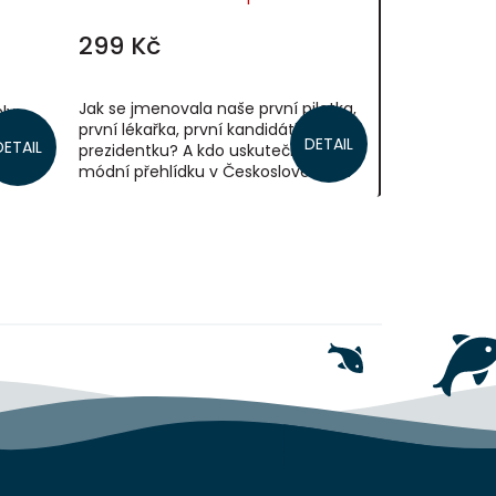
299 Kč
Jak se jmenovala naše první pilotka,
ly
první lékařka, první kandidátka na
a
DETAIL
DETAIL
prezidentku? A kdo uskutečnil první
 Ale
módní přehlídku v Československu?
íce a
Originální publikace autorské...
 díky