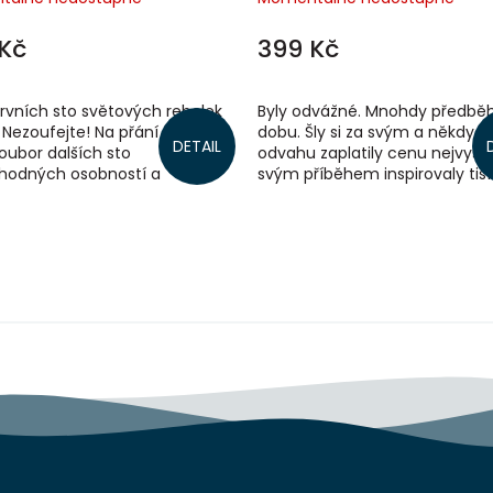
Kč
399 Kč
rvních sto světových rebelek
Byly odvážné. Mnohdy předběh
 Nezoufejte! Na přání čtenářů
dobu. Šly si za svým a někdy z
DETAIL
soubor dalších sto
odvahu zaplatily cenu nejvyšší.
hodných osobností a
svým příběhem inspirovaly tis
ých příběhů a pestrých
miliony dalších žen, které dnes
ů. Kniha plná...
nim...