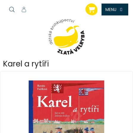
Přejít
NÁKUPNÍ
na
KOŠÍK
obsah
Karel a rytíři