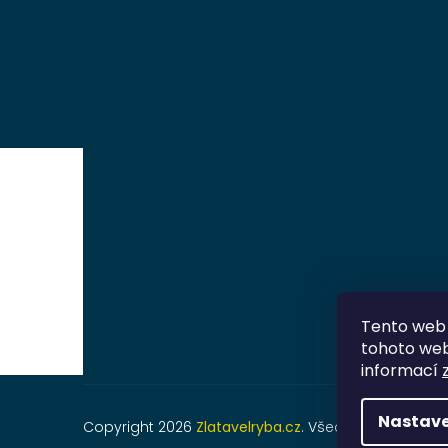
Tento web 
tohoto webu
informací
Nastave
Copyright 2026
Zlatavelryba.cz
. Všechna práva vyh