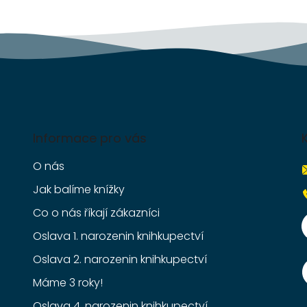
Informace pro vás
O nás
Jak balíme knížky
Co o nás říkají zákazníci
Oslava 1. narozenin knihkupectví
Oslava 2. narozenin knihkupectví
Máme 3 roky!
Oslava 4. narozenin knihkupectví