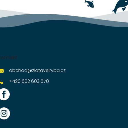
Kontakt
obchod
@
zlatavelryba.cz
+420 602 603 670