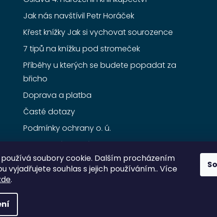
Jak nás navštívil Petr Horáček
Křest knížky Jak si vychovat sourozence
7 tipů na knížku pod stromeček
Příběhy u kterých se budete popadat za
břicho
Doprava a platba
Časté dotazy
Podmínky ochrany o. ú.
Obchodní podmínky
používá soubory cookie. Dalším procházením
S
 vyjadřujete souhlas s jejich používáním.. Více
zde
.
ní
razena.