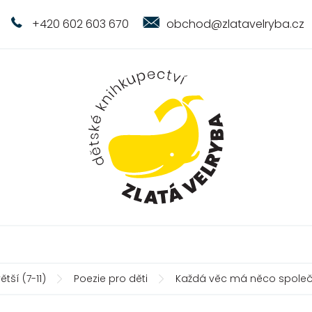
+420 602 603 670
obchod@zlatavelryba.cz
ětší (7-11)
Poezie pro děti
Každá věc má něco společ