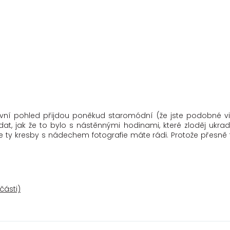
ní pohled přijdou poněkud staromódní (že jste podobné vid
dat, jak že to bylo s nástěnnými hodinami, které zloděj ukra
e ty kresby s nádechem fotografie máte rádi. Protože přesně 
části)