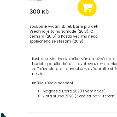
300 Kč
Souborné vydání sbírek básní pro děti
Všechno je to na zahradě (2013), O
čem sní (2016) a Každá věc má něco
společného se štěstím (2019),
doplněné o nový text Benjamin
Murka.
Ilustrace Martina Krkoška vám možná na prv
budete poněkolikáté listovat svazkem a hle
zaříkávadlo proti pavoukům, uvědomíte si, ž
nejvíc.
Knížka získala ocenění:
Magnesia Litera 2020 (nominace)
Zlatá stuha 2020 (Zlatá stuha v literární 